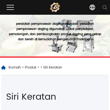
peralatan pemprosesan daging
kegunaan: peralatan
pemprosesan daging digunakan untuk penyediaan,
pemotongan, dan pembungkusan produk daging yang cekap
dan bersih di kemudahan pengeluaran makanan.
Rumah
>
Produk
>
> Siri Keratan
Siri Keratan