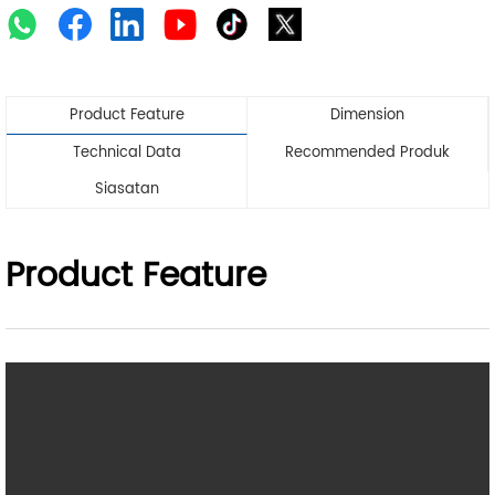
Product Feature
Dimension
Technical Data
Recommended Produk
Siasatan
Product Feature