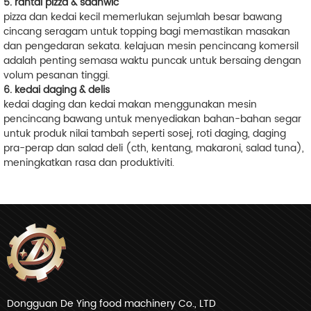
5. rantai pizza & sdanwic
pizza dan kedai kecil memerlukan sejumlah besar bawang
cincang seragam untuk topping bagi memastikan masakan
dan pengedaran sekata. kelajuan mesin pencincang komersil
adalah penting semasa waktu puncak untuk bersaing dengan
volum pesanan tinggi.
6. kedai daging & delis
kedai daging dan kedai makan menggunakan mesin
pencincang bawang untuk menyediakan bahan-bahan segar
untuk produk nilai tambah seperti sosej, roti daging, daging
pra-perap dan salad deli (cth, kentang, makaroni, salad tuna),
meningkatkan rasa dan produktiviti.
Dongguan De Ying food machinery Co., LTD