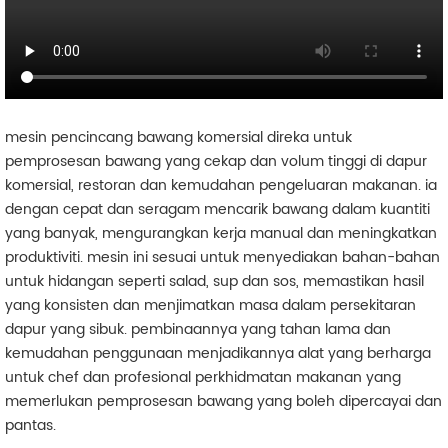
mesin pencincang bawang komersial direka untuk
pemprosesan bawang yang cekap dan volum tinggi di dapur
komersial, restoran dan kemudahan pengeluaran makanan. ia
dengan cepat dan seragam mencarik bawang dalam kuantiti
yang banyak, mengurangkan kerja manual dan meningkatkan
produktiviti.
mesin ini sesuai untuk menyediakan bahan-bahan
untuk hidangan seperti salad, sup dan sos, memastikan hasil
yang konsisten dan menjimatkan masa dalam persekitaran
dapur yang sibuk. pembinaannya yang tahan lama dan
kemudahan penggunaan menjadikannya alat yang berharga
untuk chef dan profesional perkhidmatan makanan yang
memerlukan pemprosesan bawang yang boleh dipercayai dan
pantas.