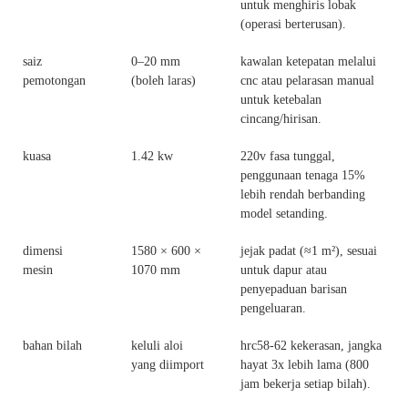
untuk menghiris lobak
(operasi berterusan).
saiz
0–20 mm
kawalan ketepatan melalui
pemotongan
(boleh laras)
cnc atau pelarasan manual
untuk ketebalan
cincang/hirisan.
kuasa
1.42 kw
220v fasa tunggal,
penggunaan tenaga 15%
lebih rendah berbanding
model setanding.
dimensi
1580 × 600 ×
jejak padat (≈1 m²), sesuai
mesin
1070 mm
untuk dapur atau
penyepaduan barisan
pengeluaran.
bahan bilah
keluli aloi
hrc58-62 kekerasan, jangka
yang diimport
hayat 3x lebih lama (800
jam bekerja setiap bilah).