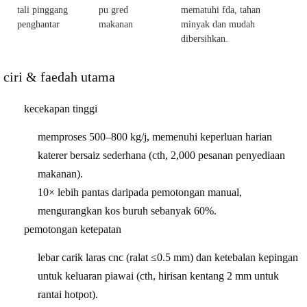
tali pinggang
pu gred
mematuhi fda, tahan
penghantar
makanan
minyak dan mudah
dibersihkan.
ciri & faedah utama
kecekapan tinggi
memproses 500–800 kg/j, memenuhi keperluan harian
katerer bersaiz sederhana (cth, 2,000 pesanan penyediaan
makanan).
10× lebih pantas
daripada pemotongan manual,
mengurangkan kos buruh sebanyak 60%.
pemotongan ketepatan
lebar carik laras cnc (ralat ≤0.5 mm) dan ketebalan kepingan
untuk keluaran piawai (cth, hirisan kentang 2 mm untuk
rantai hotpot).