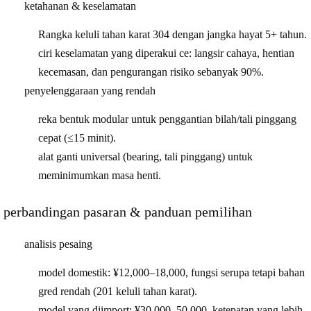
ketahanan & keselamatan
Rangka keluli tahan karat 304 dengan jangka hayat 5+ tahun.
ciri keselamatan yang diperakui ce: langsir cahaya, hentian
kecemasan, dan pengurangan risiko sebanyak 90%.
penyelenggaraan yang rendah
reka bentuk modular untuk penggantian bilah/tali pinggang
cepat (≤15 minit).
alat ganti universal (bearing, tali pinggang) untuk
meminimumkan masa henti.
perbandingan pasaran & panduan pemilihan
analisis pesaing
model domestik
: ¥12,000–18,000, fungsi serupa tetapi bahan
gred rendah (201 keluli tahan karat).
model yang diimport
: ¥30,000–50,000, ketepatan yang lebih