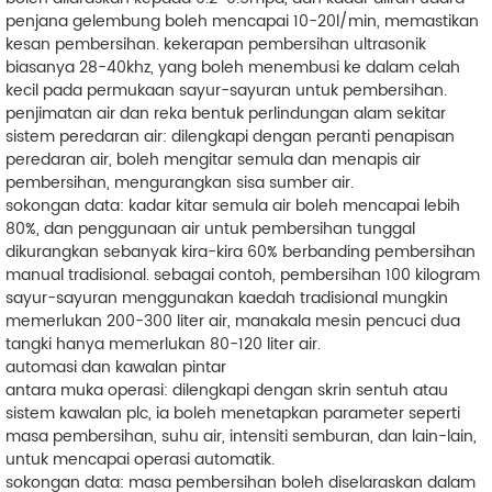
penjana gelembung boleh mencapai 10-20l/min, memastikan
kesan pembersihan. kekerapan pembersihan ultrasonik
biasanya 28-40khz, yang boleh menembusi ke dalam celah
kecil pada permukaan sayur-sayuran untuk pembersihan.
penjimatan air dan reka bentuk perlindungan alam sekitar
sistem peredaran air: dilengkapi dengan peranti penapisan
peredaran air, boleh mengitar semula dan menapis air
pembersihan, mengurangkan sisa sumber air.
sokongan data: kadar kitar semula air boleh mencapai lebih
80%, dan penggunaan air untuk pembersihan tunggal
dikurangkan sebanyak kira-kira 60% berbanding pembersihan
manual tradisional. sebagai contoh, pembersihan 100 kilogram
sayur-sayuran menggunakan kaedah tradisional mungkin
memerlukan 200-300 liter air, manakala mesin pencuci dua
tangki hanya memerlukan 80-120 liter air.
automasi dan kawalan pintar
antara muka operasi: dilengkapi dengan skrin sentuh atau
sistem kawalan plc, ia boleh menetapkan parameter seperti
masa pembersihan, suhu air, intensiti semburan, dan lain-lain,
untuk mencapai operasi automatik.
sokongan data: masa pembersihan boleh diselaraskan dalam