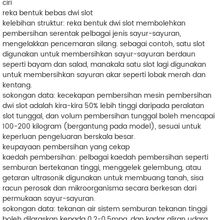
ciri
reka bentuk bebas dwi slot
kelebihan struktur: reka bentuk dwi slot membolehkan
pembersihan serentak pelbagai jenis sayur-sayuran,
mengelakkan pencemaran silang. sebagai contoh, satu slot
digunakan untuk membersihkan sayur-sayuran berdaun
seperti bayam dan salad, manakala satu slot lagi digunakan
untuk membersihkan sayuran akar seperti lobak merah dan
kentang.
sokongan data: kecekapan pembersihan mesin pembersihan
dwi slot adalah kira-kira 50% lebih tinggi daripada peralatan
slot tunggal, dan volum pembersihan tunggal boleh mencapai
100-200 kilogram (bergantung pada model), sesuai untuk
keperluan pengeluaran berskala besar.
keupayaan pembersihan yang cekap
kaedah pembersihan: pelbagai kaedah pembersihan seperti
semburan bertekanan tinggi, menggelek gelembung, atau
getaran ultrasonik digunakan untuk membuang tanah, sisa
racun perosak dan mikroorganisma secara berkesan dari
permukaan sayur-sayuran.
sokongan data: tekanan air sistem semburan tekanan tinggi
boleh dilaraskan kepada 0.2-0.5mpa, dan kadar aliran udara