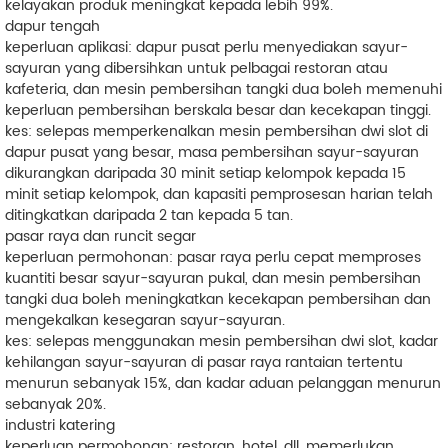
kelayakan produk meningkat kepada lebih 99%.
dapur tengah
keperluan aplikasi: dapur pusat perlu menyediakan sayur-
sayuran yang dibersihkan untuk pelbagai restoran atau
kafeteria, dan mesin pembersihan tangki dua boleh memenuhi
keperluan pembersihan berskala besar dan kecekapan tinggi.
kes: selepas memperkenalkan mesin pembersihan dwi slot di
dapur pusat yang besar, masa pembersihan sayur-sayuran
dikurangkan daripada 30 minit setiap kelompok kepada 15
minit setiap kelompok, dan kapasiti pemprosesan harian telah
ditingkatkan daripada 2 tan kepada 5 tan.
pasar raya dan runcit segar
keperluan permohonan: pasar raya perlu cepat memproses
kuantiti besar sayur-sayuran pukal, dan mesin pembersihan
tangki dua boleh meningkatkan kecekapan pembersihan dan
mengekalkan kesegaran sayur-sayuran.
kes: selepas menggunakan mesin pembersihan dwi slot, kadar
kehilangan sayur-sayuran di pasar raya rantaian tertentu
menurun sebanyak 15%, dan kadar aduan pelanggan menurun
sebanyak 20%.
industri katering
keperluan permohonan: restoran, hotel, dll. memerlukan