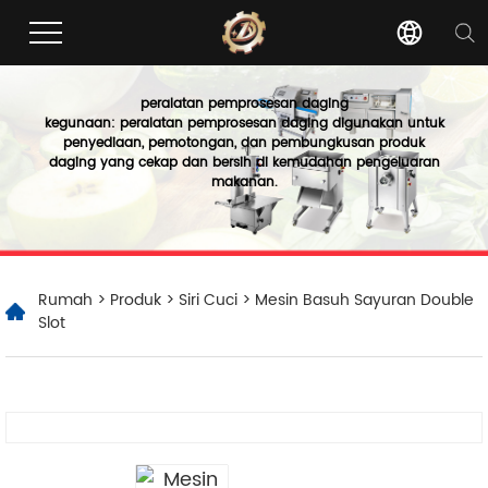
peralatan pemprosesan daging
kegunaan: peralatan pemprosesan daging digunakan untuk
penyediaan, pemotongan, dan pembungkusan produk
daging yang cekap dan bersih di kemudahan pengeluaran
makanan.
Rumah
>
Produk
>
Siri Cuci
> Mesin Basuh Sayuran Double
Slot