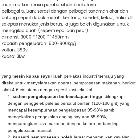
menjimatkan masa pembersihan berikutnya.
pelbagai tujuan: serasi dengan pelbagai tanaman akar dan
batang seperti lobak merah, kentang, keledek, keladi, halia, dll.
selepas menukar jenis berus, ia juga boleh digunakan untuk
menggilap buah (seperti epal dan pear).
dimensi: 3000 * 1200 * 1450mm
kapasiti pengeluaran: 500-800kg/j
voltan: 380v
kuasa: 3kw
yang
mesin kupas sayur
ialah perkakas industri termaju yang
direka untuk menyelaraskan operasi pemprosesan makanan. berikut
ialah 4-6 ciri utama dengan spesifikasi teknikal:
1.
sistem pengelupasan berkecekapan tinggi
: dilengkapi
dengan penggelek pelelas bersalut berlian (120-180 grit) yang
mencapai kesempurnaan pengelupasan 95-98% sambil
mengekalkan pengekalan daging sayuran 85-90%,
mengurangkan sisa makanan dengan ketara berbanding
pengelupasan manual.
2.
kapasiti pemprosesan boleh laras
: menampilkan kawalan