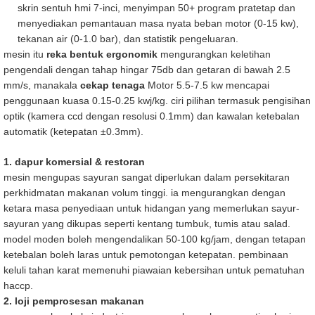
skrin sentuh hmi 7-inci, menyimpan 50+ program pratetap dan
menyediakan pemantauan masa nyata beban motor (0-15 kw),
tekanan air (0-1.0 bar), dan statistik pengeluaran.
mesin itu
reka bentuk ergonomik
mengurangkan keletihan
pengendali dengan tahap hingar 75db dan getaran di bawah 2.5
mm/s, manakala
cekap tenaga
Motor 5.5-7.5 kw mencapai
penggunaan kuasa 0.15-0.25 kwj/kg. ciri pilihan termasuk pengisihan
optik (kamera ccd dengan resolusi 0.1mm) dan kawalan ketebalan
automatik (ketepatan ±0.3mm).
1. dapur komersial & restoran
mesin mengupas sayuran sangat diperlukan dalam persekitaran
perkhidmatan makanan volum tinggi. ia mengurangkan dengan
ketara masa penyediaan untuk hidangan yang memerlukan sayur-
sayuran yang dikupas seperti kentang tumbuk, tumis atau salad.
model moden boleh mengendalikan 50-100 kg/jam, dengan tetapan
ketebalan boleh laras untuk pemotongan ketepatan. pembinaan
keluli tahan karat memenuhi piawaian kebersihan untuk pematuhan
haccp.
2. loji pemprosesan makanan