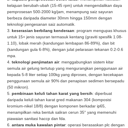
kelajuan berubah-ubah (15-45 rpm) untuk mengendalikan daya
pemprosesan 500-2000 kg/jam, menampung saiz sayuran
berbeza daripada diameter 30mm hingga 150mm dengan
teknologi pengesanan saiz automatik.
3.
keserasian berbilang kenderaan
: program mengupas khusus
untuk 15+ jenis sayuran termasuk kentang (graviti spesifik 1.08-
1.10), lobak merah (kandungan lembapan 86-89%), dan bit
(kandungan gula 6-8%), dengan julat pelarasan tekanan 0.2-0.6
mpa.
4.
teknologi penjimatan air
: menggabungkan sistem kitar
semula air gelung tertutup yang mengurangkan penggunaan air
kepada 5-8 liter setiap 100kg yang diproses, dengan kecekapan
penggunaan semula air 90% dan penapisan sedimen bersepadu
(50 mikron).
5.
pembinaan keluli tahan karat yang bersih
: diperbuat
daripada keluli tahan karat gred makanan 304 (komposisi
kromium-nikel 18/8) dengan komponen berkadar ip65,
menampilkan reka bentuk saliran cerun 35° yang memenuhi
piawaian sanitasi haccp dan fda.
6.
antara muka kawalan pintar
: operasi berasaskan plc dengan