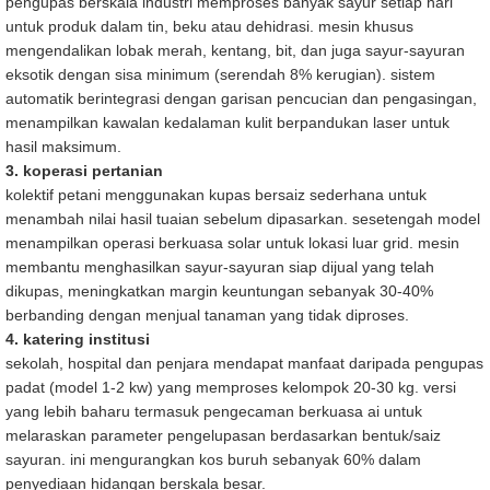
pengupas berskala industri memproses banyak sayur setiap hari
untuk produk dalam tin, beku atau dehidrasi. mesin khusus
mengendalikan lobak merah, kentang, bit, dan juga sayur-sayuran
eksotik dengan sisa minimum (serendah 8% kerugian). sistem
automatik berintegrasi dengan garisan pencucian dan pengasingan,
menampilkan kawalan kedalaman kulit berpandukan laser untuk
hasil maksimum.
3. koperasi pertanian
kolektif petani menggunakan kupas bersaiz sederhana untuk
menambah nilai hasil tuaian sebelum dipasarkan. sesetengah model
menampilkan operasi berkuasa solar untuk lokasi luar grid. mesin
membantu menghasilkan sayur-sayuran siap dijual yang telah
dikupas, meningkatkan margin keuntungan sebanyak 30-40%
berbanding dengan menjual tanaman yang tidak diproses.
4. katering institusi
sekolah, hospital dan penjara mendapat manfaat daripada pengupas
padat (model 1-2 kw) yang memproses kelompok 20-30 kg. versi
yang lebih baharu termasuk pengecaman berkuasa ai untuk
melaraskan parameter pengelupasan berdasarkan bentuk/saiz
sayuran. ini mengurangkan kos buruh sebanyak 60% dalam
penyediaan hidangan berskala besar.