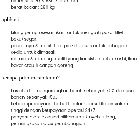
dimensi
: 1030 × 630 × 1100 mm
berat badan
: 280 kg
aplikasi
kilang pemprosesan ikan
: untuk menguliti pukal fillet
beku/segar.
pasar raya & runcit
: fillet pra-diproses untuk bahagian
sedia untuk dimasak.
restoran & katering
: kualiti yang konsisten untuk sushi, ikan
bakar atau hidangan goreng.
kenapa pilih mesin kami?
kos efektif
: mengurangkan buruh sebanyak 70% dan sisa
bahan sebanyak 15%.
kebolehpercayaan
: terbukti dalam persekitaran volum
tinggi dengan keupayaan operasi 24/7.
penyesuaian
: aksesori pilihan untuk nyah tulang,
pemangkasan atau pembahagian.