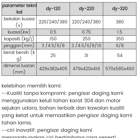
parameter tekni
dy-120
dy-220
dy-320
kal
bekalan kuasa
220/240/380
220/240/380
380
(v)
kuasa(kw)
0.5
0.75
1.5
kapasiti (kg/j)
150
250
350
pinggan(mm)
3 /4.5/6/8
3 /4.5/6/8/10
6/8
berat bersih (k
25
31
54
g)
dimensi luaran
429x382x405
479x420x416
570x585x460
(mm)
kelebihan memilih kami:
--Kualiti tanpa kompromi: pengisar daging kami
menggunakan keluli tahan karat 304 dan motor
sejukan udara, bahan terbaik dan kawalan kualiti
yang ketat untuk memastikan pengisar daging kami
tahan lama.
--ciri inovatif: pengisar daging kami
menggabungkan ciri bertimbang rasa seperti