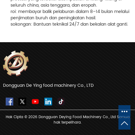
seluruh china, asia tenggara, dan eropah.
roi
: membayar balik pelaburan dalam 8–14 bulan melalui
penjimatan buruh dan peningkatan hasil.
sokongan
: Bantuan teknikal 24/7 dan bekalan alat ganti.
Dongguan De Ying food machinery Co., LTD
Hak Cipta © 2026 Dongguan Deying Food Machinery Co., Ltd Semua
hak terpelihara.