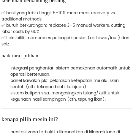
kelebihan berbanding pesaing
✅
hasil yang lebih tinggi
: 5–10% more meat recovery vs.
traditional methods.
✅
buruh berkurangan
: replaces 3–5 manual workers, cutting
labor costs by 60%.
✅
fleksibiliti
: memproses pelbagai spesies (air tawar/laut) dan
saiz.
naik taraf pilihan
integrasi penghantar
: sistem pemakanan automatik untuk
operasi berterusan.
panel kawalan plc
: pelarasan ketepatan melalui skrin
sentuh (cth, tekanan bilah, kelajuan).
sistem kutipan sisa
: mengasingkan tulang/kulit untuk
kegunaan hasil sampingan (cth, tepung ikan).
kenapa pilih mesin ini?
prestasi yang terbukti
: ditempatkan di kilang-kilang di