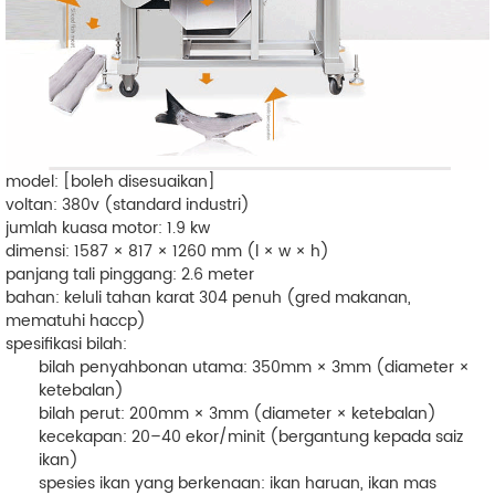
model
: [boleh disesuaikan]
voltan
: 380v (standard industri)
jumlah kuasa motor
: 1.9 kw
dimensi
: 1587 × 817 × 1260 mm (l × w × h)
panjang tali pinggang
: 2.6 meter
bahan
: keluli tahan karat 304 penuh (gred makanan,
mematuhi haccp)
spesifikasi bilah
:
bilah penyahbonan utama
: 350mm × 3mm (diameter ×
ketebalan)
bilah perut
: 200mm × 3mm (diameter × ketebalan)
kecekapan
: 20–40 ekor/minit (bergantung kepada saiz
ikan)
spesies ikan yang berkenaan
: ikan haruan, ikan mas