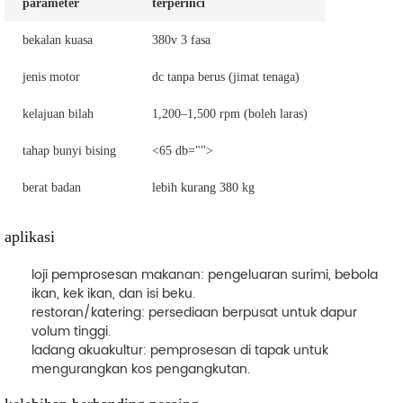
parameter
terperinci
bekalan kuasa
380v 3 fasa
jenis motor
dc tanpa berus (jimat tenaga)
kelajuan bilah
1,200–1,500 rpm (boleh laras)
tahap bunyi bising
<65 db="">
berat badan
lebih kurang 380 kg
aplikasi
loji pemprosesan makanan
: pengeluaran surimi, bebola
ikan, kek ikan, dan isi beku.
restoran/katering
: persediaan berpusat untuk dapur
volum tinggi.
ladang akuakultur
: pemprosesan di tapak untuk
mengurangkan kos pengangkutan.