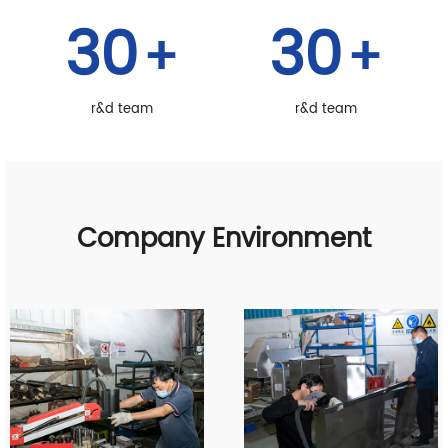
30
30
+
+
r&d team
r&d team
Company Environment